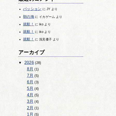
パッション
に
JY
より
朝の海
に
イカゲーム
より
就航！
に
iko
より
就航！
に
iko
より
就航！
に
浅見優子
より
アーカイブ
2026
(28)
8月
(1)
7月
(5)
6月
(3)
5月
(4)
4月
(5)
3月
(4)
2月
(1)
1月
(5)