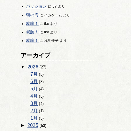
パッション
に
JY
より
朝の海
に
イカゲーム
より
就航！
に
iko
より
就航！
に
iko
より
就航！
に
浅見優子
より
アーカイブ
2026
(27)
7月
(5)
6月
(3)
5月
(4)
4月
(5)
3月
(4)
2月
(1)
1月
(5)
2025
(53)