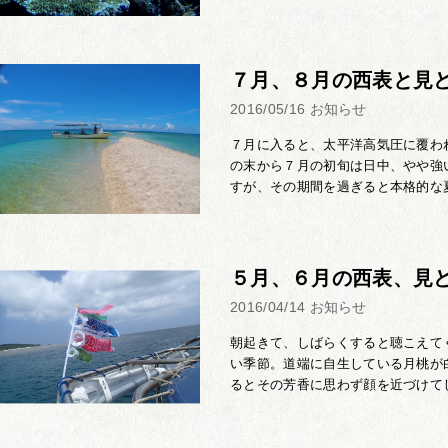
７月、８月の西表と見
2016/05/16
お知らせ
７月に入ると、太平洋高気圧に覆わ
の末から７月の初旬は日中、やや強
すが、その期間を過ぎると本格的な夏
５月、６月の西表、見
2016/04/14
お知らせ
朝起きて、しばらくすると聴こえて
い季節。道端に自生している月桃が
るとその芳香に思わず顔を近づけてし