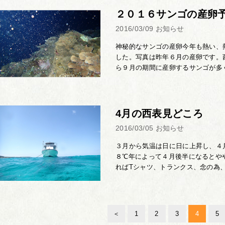
２０１６サンゴの産卵
2016/03/09
お知らせ
神秘的なサンゴの産卵今年も熱い、
した。写真は昨年６月の産卵です。
ら９月の期間に産卵するサンゴが多く
4月の西表見どころ
2016/03/05
お知らせ
３月から気温は日に日に上昇し、４
８℃年によって４月後半になるとや
ればTシャツ、トランクス、念の為、長
＜
1
2
3
4
5