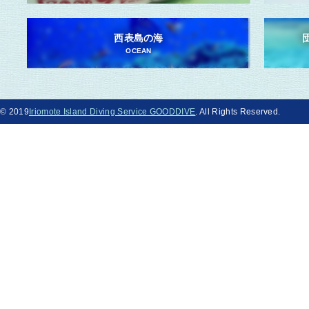
西表島の海
OCEAN
© 2019
Iriomote Island Diving Service GOODDIVE
. All Rights Reserved.