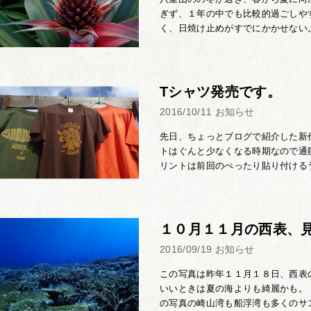
ぎず、１年の中でも比較的過ごしや
く、日焼け止めがすでにかかせない。
Tシャツ発売です。
2016/10/11
お知らせ
先日、ちょっとブログで紹介した新
トはぐんと少なくなる時期なので通
リントは前回のべったり貼り付けるラ
１０月１１月の西表、
2016/09/19
お知らせ
この写真は昨年１１月１８日、西表
いいときは夏の海よりも綺麗かも。
の写真の崎山湾も船浮湾も多くのサン