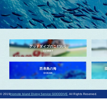
グッドダイブのこだわり
COMMIT
西表島の海
OCEAN
© 2019
Iriomote Island Diving Service GOODDIVE
. All Rights Reserved.