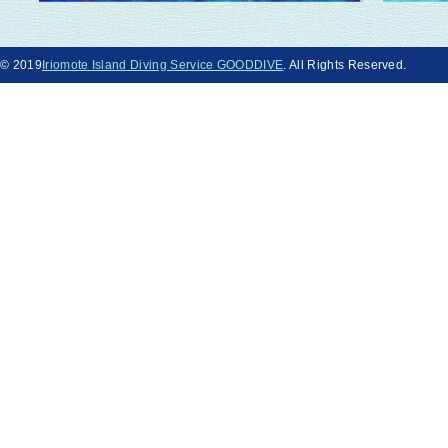
© 2019
Iriomote Island Diving Service GOODDIVE
. All Rights Reserved.