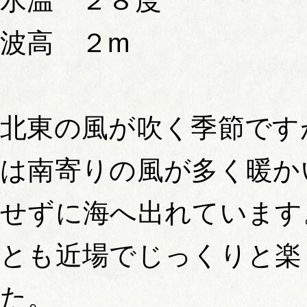
水温 ２８度
波高 ２m
北東の風が吹く季節です
は南寄りの風が多く暖か
せずに海へ出れています
とも近場でじっくりと楽
た。