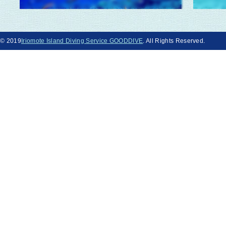
© 2019
Iriomote Island Diving Service GOODDIVE
. All Rights Reserved.