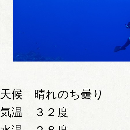
天候 晴れのち曇り
気温 ３２度