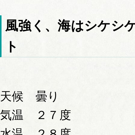
風強く、海はシケシ
ト
天候 曇り
気温 ２７度
水温 ２８度