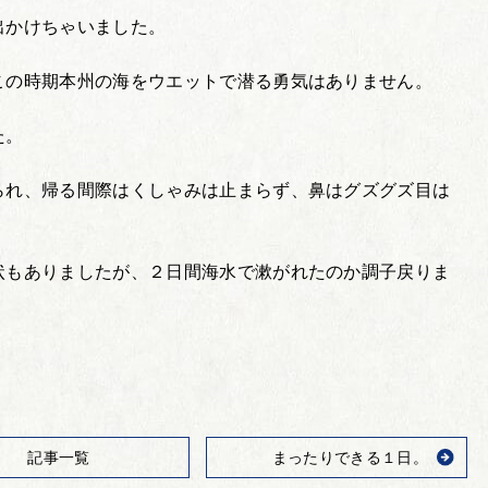
出かけちゃいました。
この時期本州の海をウエットで潜る勇気はありません。
た。
られ、帰る間際はくしゃみは止まらず、鼻はグズグズ目は
状もありましたが、２日間海水で漱がれたのか調子戻りま
記事一覧
まったりできる１日。