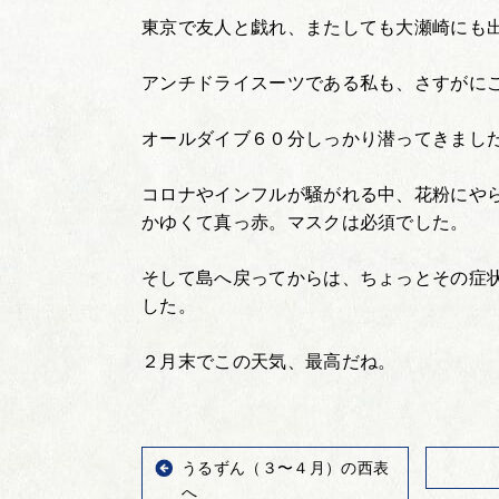
東京で友人と戯れ、またしても大瀬崎にも
アンチドライスーツである私も、さすがに
オールダイブ６０分しっかり潜ってきまし
コロナやインフルが騒がれる中、花粉にや
かゆくて真っ赤。マスクは必須でした。
そして島へ戻ってからは、ちょっとその症
した。
２月末でこの天気、最高だね。
うるずん（３〜４月）の西表
へ