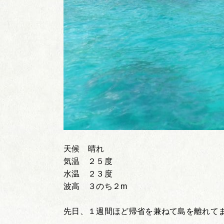
天候 晴れ
気温 ２５度
水温 ２３度
波高 ３のち２m
先日、１週間ほど帰省を兼ねて島を離れて