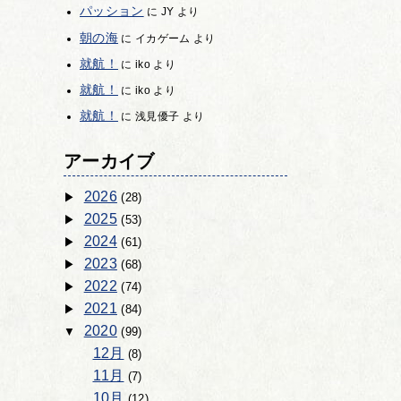
パッション
に
JY
より
朝の海
に
イカゲーム
より
就航！
に
iko
より
就航！
に
iko
より
就航！
に
浅見優子
より
アーカイブ
2026
(28)
2025
(53)
2024
(61)
2023
(68)
2022
(74)
2021
(84)
2020
(99)
12月
(8)
11月
(7)
10月
(12)