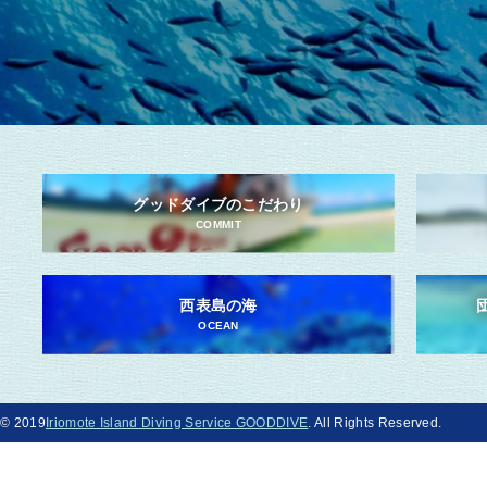
グッドダイブのこだわり
COMMIT
西表島の海
OCEAN
© 2019
Iriomote Island Diving Service GOODDIVE
. All Rights Reserved.