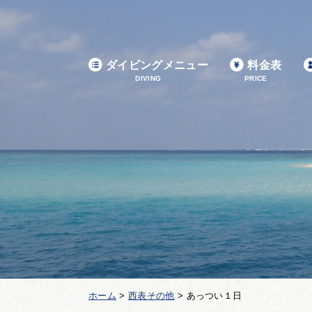
ダイビングメニュー
料金表
DIVING
PRICE
ホーム
>
西表その他
>
あっつい１日