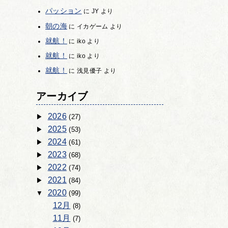
パッション
に
JY
より
朝の海
に
イカゲーム
より
就航！
に
iko
より
就航！
に
iko
より
就航！
に
浅見優子
より
アーカイブ
2026
(27)
2025
(53)
2024
(61)
2023
(68)
2022
(74)
2021
(84)
2020
(99)
12月
(8)
11月
(7)