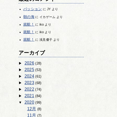
パッション
に
JY
より
朝の海
に
イカゲーム
より
就航！
に
iko
より
就航！
に
iko
より
就航！
に
浅見優子
より
アーカイブ
2026
(28)
2025
(53)
2024
(61)
2023
(68)
2022
(74)
2021
(84)
2020
(99)
12月
(8)
11月
(7)