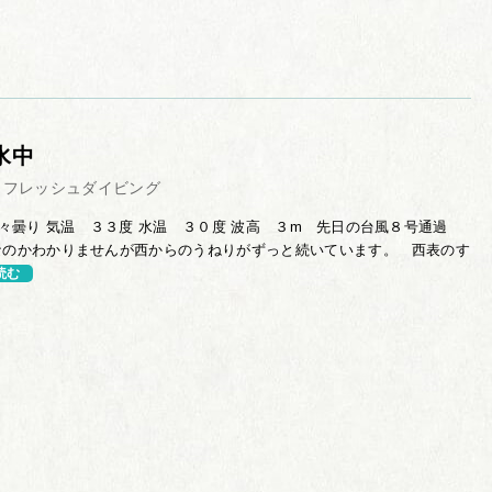
水中
リフレッシュダイビング
曇り 気温 ３３度 水温 ３０度 波高 ３m 先日の台風８号通過
なのかわかりませんが西からのうねりがずっと続いています。 西表のす
読む