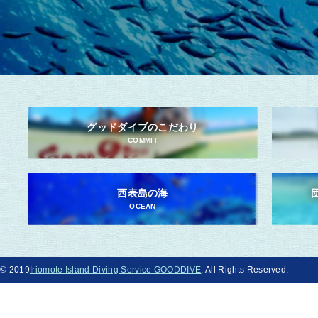
グッドダイブのこだわり
COMMIT
西表島の海
OCEAN
© 2019
Iriomote Island Diving Service GOODDIVE
. All Rights Reserved.