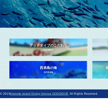
グッドダイブのこだわり
COMMIT
西表島の海
OCEAN
© 2019
Iriomote Island Diving Service GOODDIVE
. All Rights Reserved.