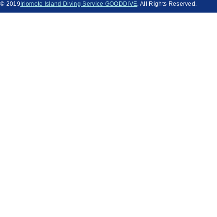
© 2019
Iriomote Island Diving Service GOODDIVE
. All Rights Reserved.