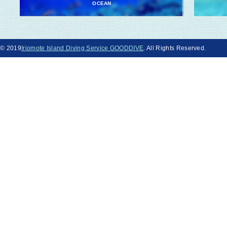
OCEAN
© 2019
Iriomote Island Diving Service GOODDIVE
. All Rights Reserved.