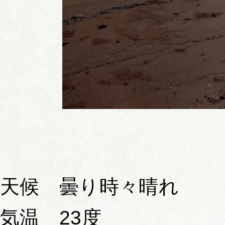
天候 曇り時々晴れ
気温 23度