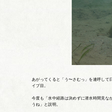
あがってくると「う〜さむっ」を連呼して
イブ目。
今度も「水中経路は決めずに潜水時間見な
うね」と説明。