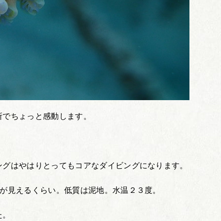
所でちょっと感動します。
。
ングはやはりとってもコアなダイビングになります。
先が見えるくらい。低質は泥地。水温２３度。
た。