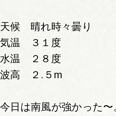
天候 晴れ時々曇り
気温 ３１度
水温 ２８度
波高 ２.５m
今日は南風が強かった〜